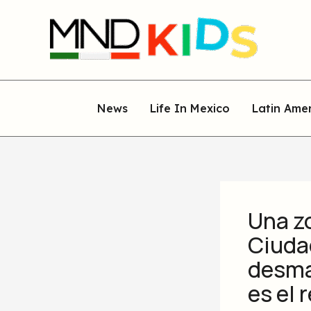
Skip
to
content
News
Life In Mexico
Latin Ame
Una z
Ciuda
desma
es el 