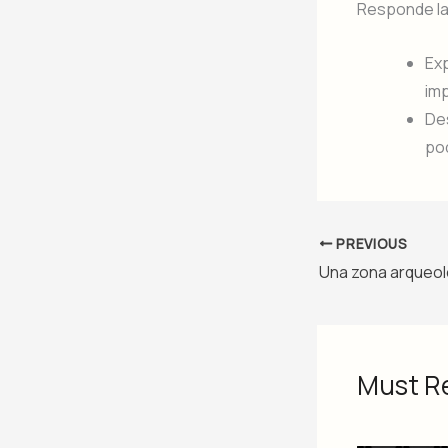
Responde la
Exp
imp
Des
po
PREVIOUS
Must R