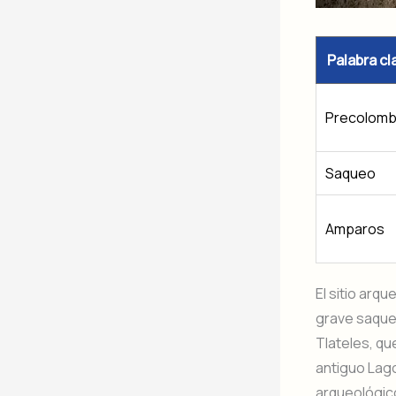
Palabra cl
Precolomb
Saqueo
Amparos
El sitio arq
grave saque
Tlateles, qu
antiguo Lago
arqueológico