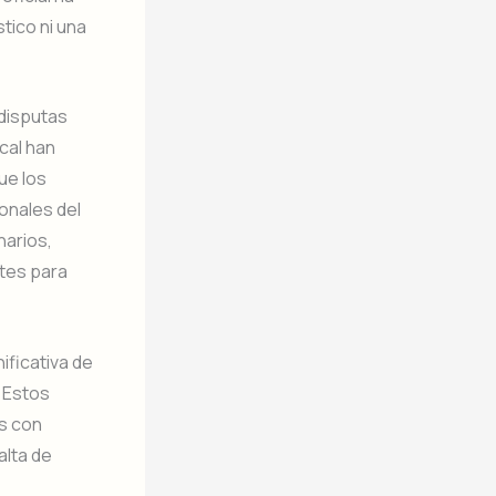
stico ni una
 disputas
cal han
ue los
ionales del
narios,
ntes para
ificativa de
. Estos
os con
alta de