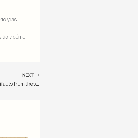
do y las
sitio y cómo
NEXT
Who is stealing artifacts from these Mexico City ruins?