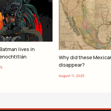
Batman lives in
enochtitlán
Why did these Mexica
disappear?