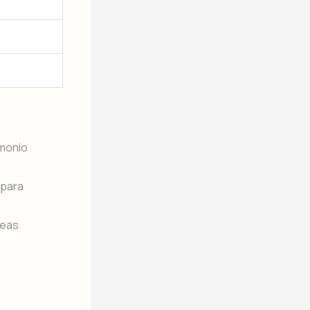
imonio
 para
reas