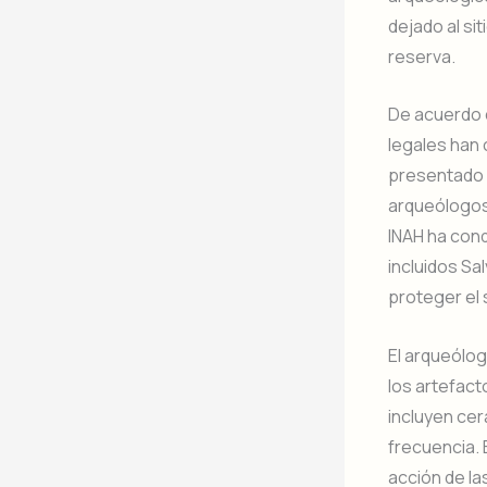
dejado al sit
reserva.
De acuerdo c
legales han 
presentado a
arqueólogos 
INAH ha cond
incluidos Sa
proteger el s
El arqueólog
los artefact
incluyen ce
frecuencia. 
acción de la