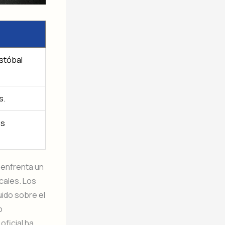
istóbal
s.
os
 enfrenta un
cales. Los
uido sobre el
o
oficial ha