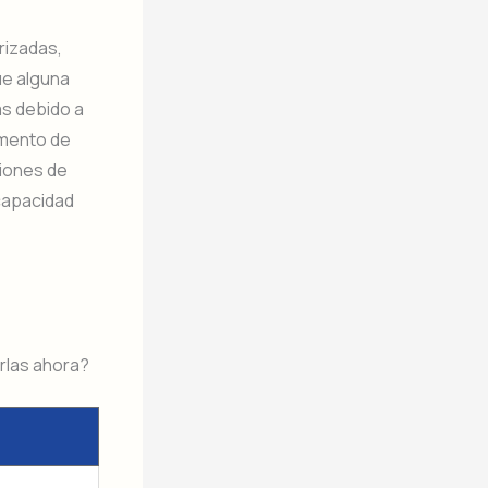
rizadas,
ue alguna
as debido a
umento de
ciones de
 capacidad
arlas ahora?