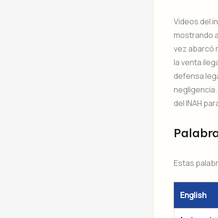
Videos del 
mostrando a
vez abarcó m
la venta ile
defensa leg
negligencia.
del INAH par
Palabr
Estas palabr
English