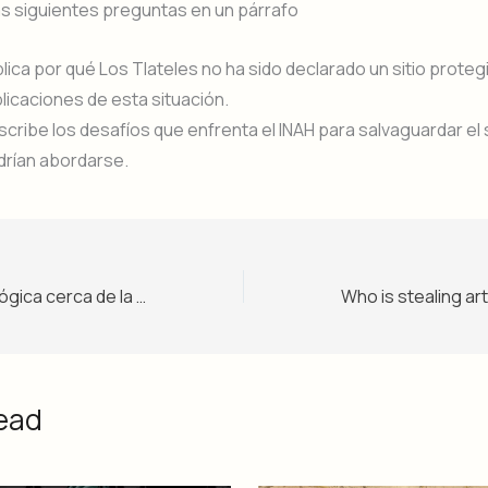
s siguientes preguntas en un párrafo
lica por qué Los Tlateles no ha sido declarado un sitio protegi
licaciones de esta situación.
cribe los desafíos que enfrenta el INAH para salvaguardar el 
drían abordarse.
Una zona arqueológica cerca de la Ciudad de México ha sido saqueada por ladrones – Nivel 2
ead