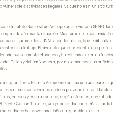
io vulnerable a actividades ilegales, ya que no es ni un sitio turí
on el Instituto Nacional de Antropología e Historia (INAH), las
complicado aún más la situación. Miembros de la comunidad lo
mparos que impiden al INAH acceder al sitio, lo que dificulta q
realicen su trabajo. El sindicato que representa a los profes
enado públicamente el saqueo y ha criticado a ciertos funcio
lvador Pulido y Nahúm Noguera, por no tomar medidas suficie
itio.
o independiente Ricardo Arredondo estima que una parte sign
os precolombinos vendidos en línea proviene de Los Tlateles
rámica, huesos y esculturas, que, según informes, son robad
El Frente Común Tlalteles, un grupo ciudadano, señala que la f
s autoridades ha provocado daños irreparables al sitio.