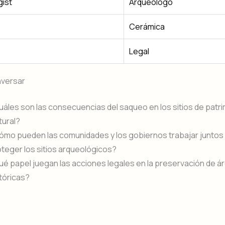
ist
Arqueólogo
Cerámica
Legal
nversar
áles son las consecuencias del saqueo en los sitios de patr
tural?
ómo pueden las comunidades y los gobiernos trabajar juntos
teger los sitios arqueológicos?
é papel juegan las acciones legales en la preservación de á
tóricas?