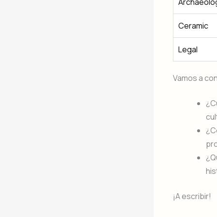
Archaeolog
Ceramic
Legal
Vamos a co
¿Cu
cul
¿C
pro
¿Qu
his
¡A escribir!