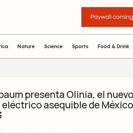
rica
Nature
Science
Sports
Food & Drink
baum presenta Olinia, el nuev
 eléctrico asequible de México
3