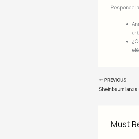
Responde la
Ana
ur
¿Có
elé
PREVIOUS
Must R