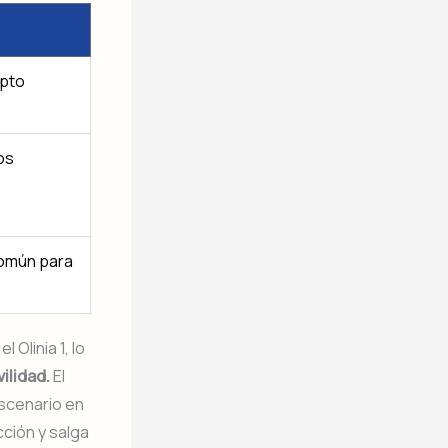
epto
os
común para
 Olinia 1, lo
ilidad.
El
escenario en
ción y salga