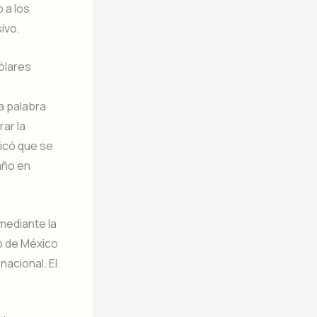
 a los
ivo.
dólares
a palabra
rar la
licó que se
año en
mediante la
do de México
nacional. El