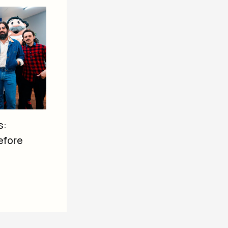
s:
efore