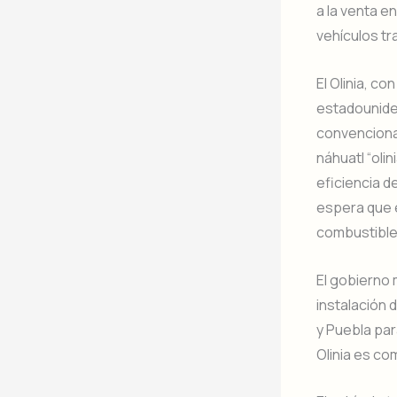
a la venta en
vehículos tr
El Olinia, c
estadounide
convenciona
náhuatl “olin
eficiencia d
espera que e
combustible
El gobierno 
instalación 
y Puebla par
Olinia es co