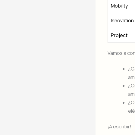
Mobility
Innovation
Project
Vamos a co
¿Có
am
¿Cu
amp
¿Có
el
¡A escribir!