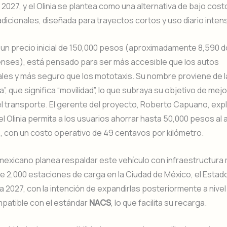
 2027, y el Olinia se plantea como una alternativa de bajo costo
adicionales, diseñada para trayectos cortos y uso diario intens
on un precio inicial de 150,000 pesos (aproximadamente 8,590 
nses), está pensado para ser más accesible que los autos
les y más seguro que los mototaxis. Su nombre proviene de l
ia”, que significa “movilidad”, lo que subraya su objetivo de mejo
el transporte. El gerente del proyecto, Roberto Capuano, exp
l Olinia permita a los usuarios ahorrar hasta 50,000 pesos al 
, con un costo operativo de 49 centavos por kilómetro.
mexicano planea respaldar este vehículo con infraestructura 
de 2,000 estaciones de carga en la Ciudad de México, el Esta
a 2027, con la intención de expandirlas posteriormente a nivel 
mpatible con el estándar
NACS
, lo que facilita su recarga.