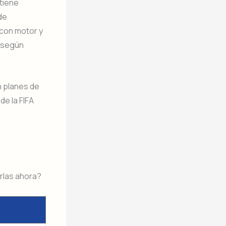
 tiene
de
 con motor y
, según
n planes de
de la FIFA
arlas ahora?