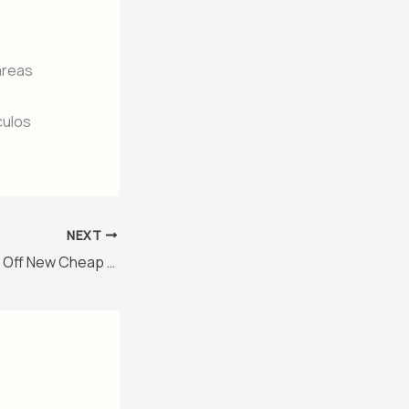
áreas
culos
NEXT
Sheinbaum Shows Off New Cheap Electric Car in Mexico – Level 1