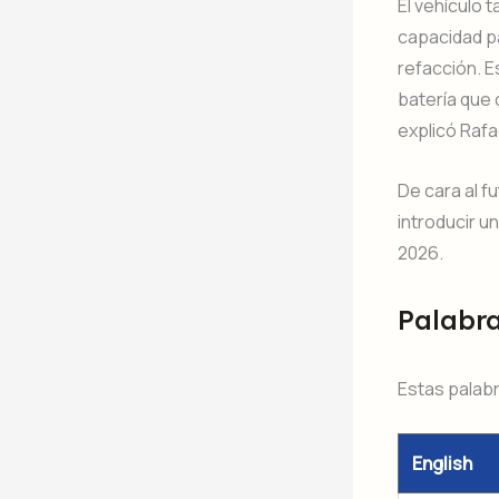
El vehículo 
capacidad pa
refacción. E
batería que 
explicó Rafa
De cara al f
introducir u
2026.
Palabr
Estas palabr
English