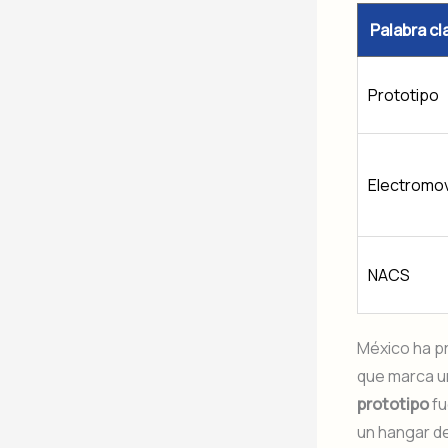
Palabra cl
Prototipo
Electromov
NACS
México ha pr
que marca un
prototipo
fu
un hangar de