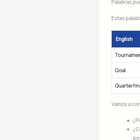
Palabras pu
Estas palabr
English
Tourname
Goal
Quarterfin
Vamos a co
¿P
¿Có
pos