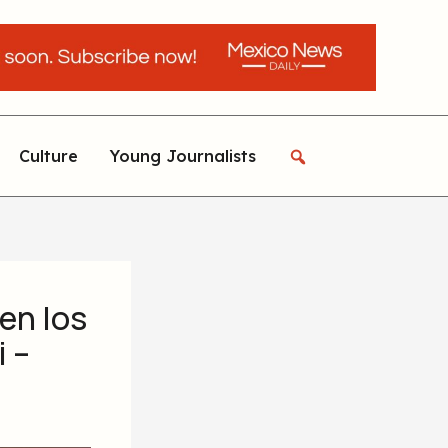
Culture
Young Journalists
en los
i –