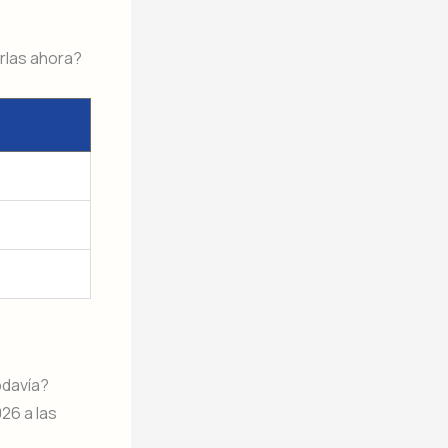
arlas ahora?
odavía?
26 a las