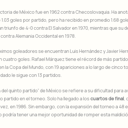
ictoria de México fue en 1962 contra Checoslovaquia. Ha ano
1.03 goles por partido, pero ha recibido en promedio 1.68 gol
 un triunfo de 4-0 contra El Salvador en 1970, mientras que su 
 contra Alemania Occidental en 1978.
áximos goleadores se encuentran Luis Hernández y Javier He
 cuatro goles. Rafael Márquez tiene el récord de más partid
n la Copa del Mundo, con 19 apariciones a lo largo de cinco t
ado le sigue con 13 partidos.
n del quinto partido” de México se refiere a su dificultad para
to partido en el torneo. Solo ha llegado a los
cuartos de final
, 
a vez, en 1986. Sin embargo, con la expansión del torneo a 48 
 podría tener una mejor oportunidad de romper esta maldició