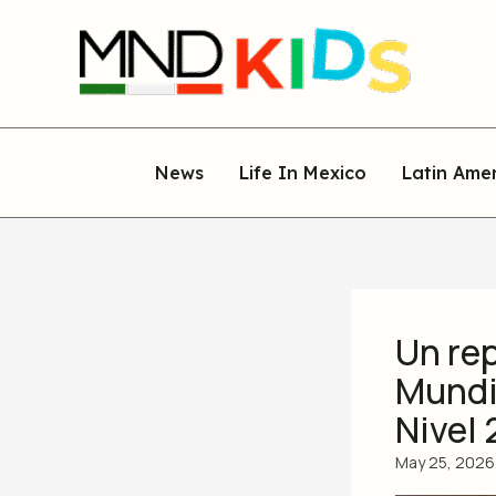
Skip
to
content
News
Life In Mexico
Latin Ame
Un rep
Mundia
Nivel 