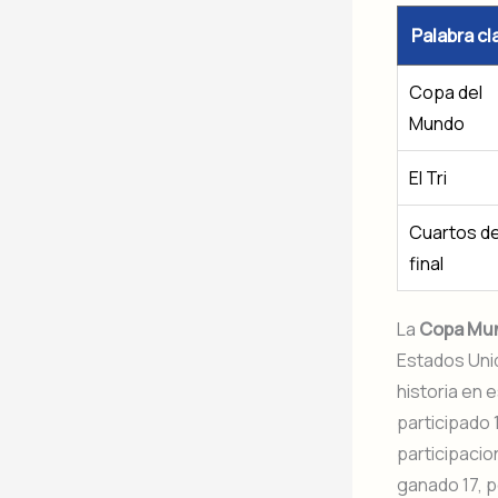
Palabra cl
Copa del
Mundo
El Tri
Cuartos d
final
La
Copa Mun
Estados Uni
historia en 
participado 
participacio
ganado 17, p