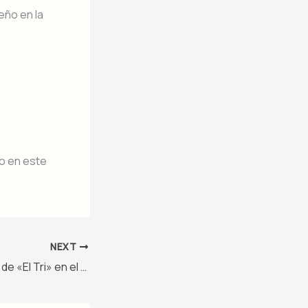
eño en la
o en este
NEXT
Análisis del legado de «El Tri» en el Mundial: una visión general estadística del rendimiento de México – Nivel 3