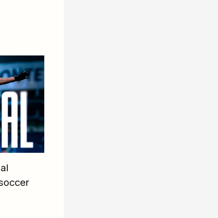
al
soccer