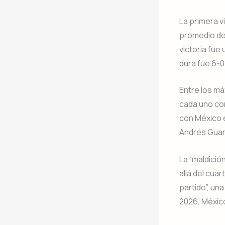
La primera v
promedio de 
victoria fue
dura fue 6-0
Entre los m
cada uno con
con México e
Andrés Guard
La “maldició
allá del cuar
partido”, un
2026, México