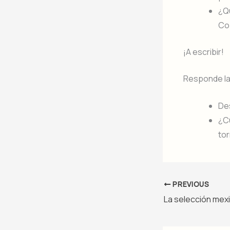
¿Q
Co
¡A escribir!
Responde la
Des
¿C
to
PREVIOUS