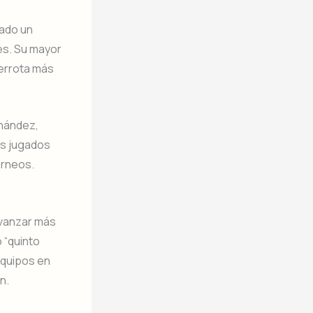
tado un
es. Su mayor
derrota más
rnández,
os jugados
orneos.
 avanzar más
o “quinto
equipos en
n.