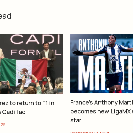
ead
France’s Anthony Marti
ez to return to F1 in
becomes new LigaMX 
 Cadillac
star