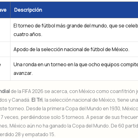
ave
Descripción
El torneo de fútbol más grande del mundo, que se cele
cuatro años.
Apodo de la selección nacional de fútbol de México.
e
Una ronda en un torneo en la que ocho equipos compit
avanzar.
dial
de la FIFA 2026 se acerca, con México como coanfitrión 
dos y Canadá.
El Tri
, la selección nacional de México, tiene una
este torneo. Desde la primera Copa del Mundo en 1930, Méxic
17 veces, perdiéndose solo 5 torneos. A pesar de sus frecue
nes, México aún no ha ganado la Copa del Mundo. De 60 parti
erdido 28 y empatado 15.