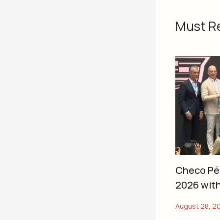
Must R
Checo Pér
2026 with