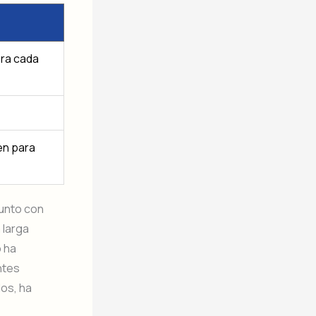
bra cada
en para
junto con
 larga
o ha
ntes
dos, ha