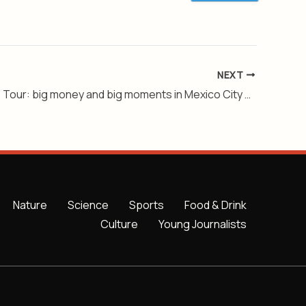
NEXT
Bad Bunny’s Tour: big money and big moments in Mexico City – Level 3
Nature
Science
Sports
Food & Drink
Culture
Young Journalists