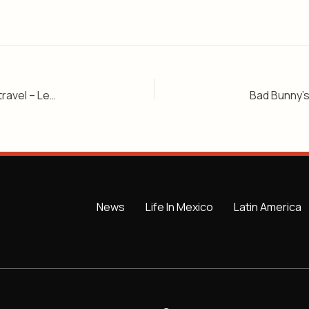
Bad Bunny’s Mexico City shows: music, money, and travel – Level 2
News
Life In Mexico
Latin America