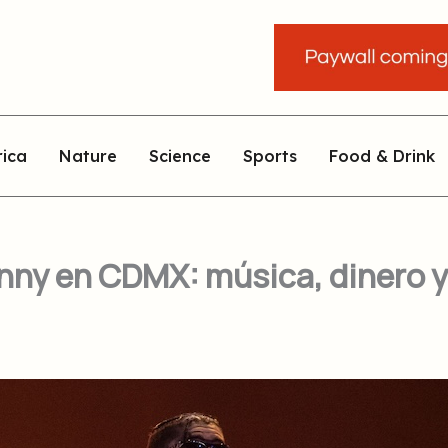
rica
Nature
Science
Sports
Food & Drink
ny en CDMX: música, dinero y v