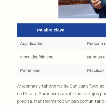
Palabra clave
Adjudicador
P
ersona q
Inocuidad/higiene
Normas qu
Patrimonio
P
rácticas
Artesanas y tahoneros de San Juan Totolac 
un Récord Guinness durante los festejos por
precisa, transformando un pan comunitario e