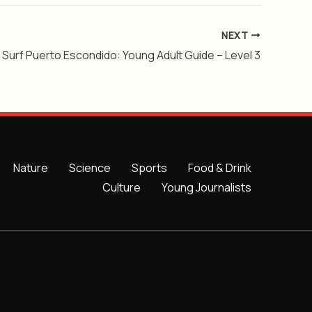
NEXT
Surf Puerto Escondido: Young Adult Guide – Level 3
Nature
Science
Sports
Food & Drink
Culture
Young Journalists