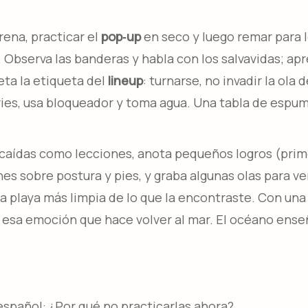
rena, practicar el
pop‑up
en seco y luego remar para l
Observa las banderas y habla con los salvavidas; apre
eta la etiqueta del
lineup
: turnarse, no invadir la ola 
ries, usa bloqueador y toma agua. Una tabla de espu
 caídas como lecciones, anota pequeños logros (prime
hes sobre postura y pies, y graba algunas olas para v
a la playa más limpia de lo que la encontraste. Con
 esa emoción que hace volver al mar. El océano enseña
español: ¿Por qué no practicarlas ahora?