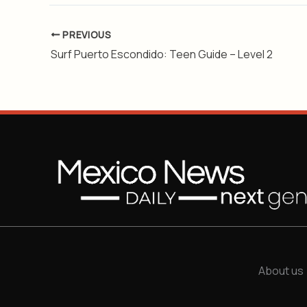
PREVIOUS
Surf Puerto Escondido: Teen Guide – Level 2
About us